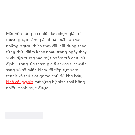
Một nền tảng có nhiều lựa chọn giải trí 
thường tạo cảm giác thoải mái hơn với 
những người thích thay đổi nội dung theo 
từng thời điểm khác nhau trong ngày thay 
vì chỉ tập trung vào một nhóm trò chơi cố 
định. Trong lúc tham gia Blackjack, chuyển 
sang xổ số miền Nam rồi tiếp tục xem 
tennis và thử slot game chủ đề kho báu, 
Nhà cái ggwin
mở rộng hệ sinh thái bằng 
nhiều danh mục được…
Show More
Like
Reply
blogcommentsieuviet