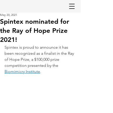
May 20, 2021
Spintex nominated for
the Ray of Hope Prize
2021!
S
pintex i
s proud to announce it has 
been recognized as a finalist in the 
Ray 
of Hope Prize
, a $100,000 prize 
competition presented by the 
Biomimicry Institute
.