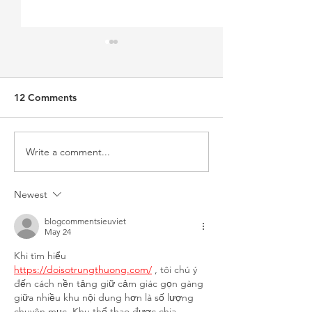
12 Comments
Write a comment...
Spintex Attains ISO 9001
Spintex wins th
Certification
Hope Prize 202
Newest
blogcommentsieuviet
May 24
Khi tìm hiểu 
https://doisotrungthuong.com/
 , tôi chú ý 
đến cách nền tảng giữ cảm giác gọn gàng 
giữa nhiều khu nội dung hơn là số lượng 
chuyên mục. Khu thể thao được chia 