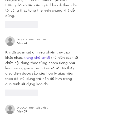
tương đối rõ tạo cảm giác khá dễ theo dõi, 
tôi cũng thấy tổng thể nhìn chung khá dễ 
dùng.
Like
Reply
blogcommentsieuviet
May 24
Khi tôi quan sát ở nhiều phiên truy cập 
khác nhau, 
trang chủ cm88
 thể hiện cách tổ 
chức nội dung theo từng nhóm riêng như 
live casino, game bài 3D và xổ số. Tôi thấy 
giao diện được sắp xếp hợp lý giúp việc 
theo dõi nội dung trở nên dễ hơn trong 
quá trình sử dụng kéo dài
Like
Reply
blogcommentsieuviet
May 09